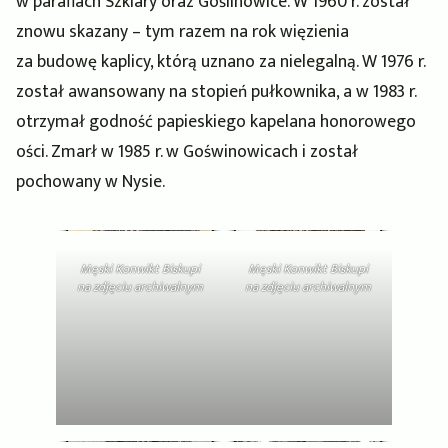
w parafiach Szklary oraz Goślinowice. W 1960 r. został
znowu skazany – tym razem na rok więzienia
za budowę kaplicy, którą uznano za nielegalną. W 1976 r.
został awansowany na stopień pułkownika, a w 1983 r.
otrzymał godność papieskiego kapelana honorowego
ości. Zmarł w 1985 r. w Goświnowicach i został
pochowany w Nysie.
Męski Konwikt Biskupi
Męski Konwikt Biskupi
na zdjęciu archiwalnym
na zdjęciu archiwalnym