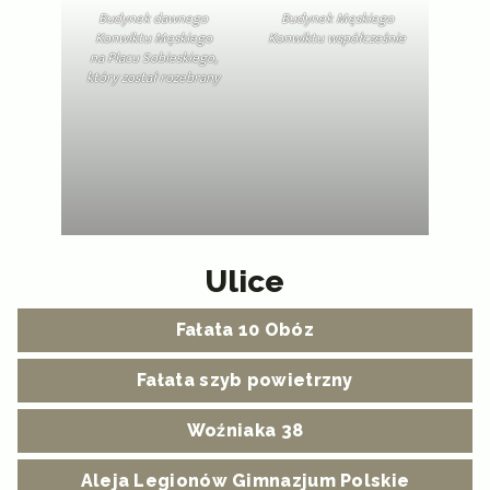
Budynek dawnego
Budynek Męskiego
Konwiktu Męskiego
Konwiktu współcześnie
na Placu Sobieskiego,
który został rozebrany
Ulice
Fałata 10 Obóz
Fałata szyb powietrzny
Woźniaka 38
Aleja Legionów Gimnazjum Polskie