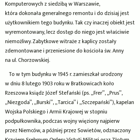
Komputerowych z siedzibą w Warszawie,
która dokonała generalnego remontu i do dzisiaj jest
użytkownikiem tego budynku. Tak czy inaczej obiekt jest
wyremontowany, lecz dostęp do niego jest właściwie
niemożliwy. Zabytkowe witraże z kaplicy zostały
zdemontowane i przeniesione do kościoła św. Anny
na ul. Chorzowskiej.
To w tym budynku w 1945 r. zamieszkał urodzony
w dniu 8 lutego 1903 roku w Bratkowicach koło
Rzeszowa ksiądz Józef Stefański (ps. „Frer”, „Prus”,
„Niezgoda”, „Burski”, „Tarcica” i „Szczepański”), kapelan
Wojska Polskiego i Armii Krajowej w stopniu
podpułkownika, podczas wojny więziony najpierw
przez Niemców, a później przez Sowietów, odznaczony
Krzyżem Srebrnym Orderu Virtuti Militari oraz Złotym