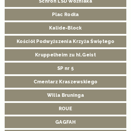
Schron LSD Woźniaka
Plac Rodła
Kalide-Block
Kościół Podwyższenia Krzyża Świętego
Kruppelheim zu hl.Geist
SP nr 5
Cmentarz Kraszewskiego
Willa Bruninga
ROUE
GAGFAH